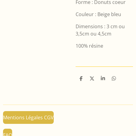
Forme : Donuts coeur
Couleur : Beige bleu
Dimensions : 3 cm ou
3,5cm ou 4,5cm
100% résine
P
P
P
P
a
a
a
a
r
r
r
r
t
t
t
t
a
a
a
a
g
g
g
g
e
e
e
e
r
r
r
r
Mentions Légales CGV
FAQ