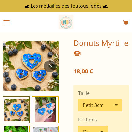
🌊 Les médailles des toutous iodés 🌊
Passer
au
contenu
principal
Donuts Myrtille
🍩
18,00 €
Taille
Finitions