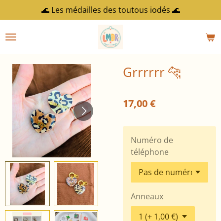
🌊 Les médailles des toutous iodés 🌊
Passer
au
contenu
principal
Grrrrrr 🐆
17,00 €
Numéro de
téléphone
Anneaux