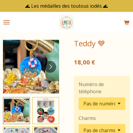
🌊 Les médailles des toutous iodés 🌊
Passer
au
contenu
principal
Teddy 💙
18,00 €
Numéro de
téléphone
Charms