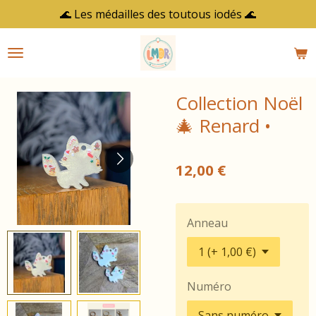
🌊 Les médailles des toutous iodés 🌊
Passer
au
contenu
principal
Collection Noël
🎄 Renard •
12,00 €
Anneau
Numéro