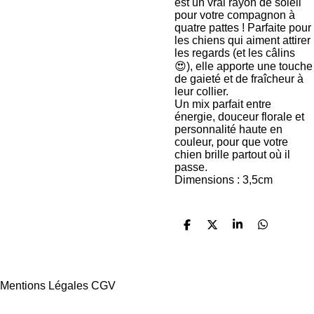
est un vrai rayon de soleil
pour votre compagnon à
quatre pattes ! Parfaite pour
les chiens qui aiment attirer
les regards (et les câlins
😍), elle apporte une touche
de gaieté et de fraîcheur à
leur collier.
Un mix parfait entre
énergie, douceur florale et
personnalité haute en
couleur, pour que votre
chien brille partout où il
passe.
Dimensions : 3,5cm
P
P
P
P
a
a
a
a
r
r
r
r
t
t
t
t
a
a
a
a
Mentions Légales CGV
g
g
g
g
e
e
e
e
r
r
r
r