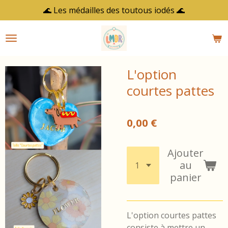
🌊 Les médailles des toutous iodés 🌊
Passer
au
contenu
principal
L'option
courtes pattes
0,00 €
Ajouter
au
panier
L'option courtes pattes
consiste à mettre un