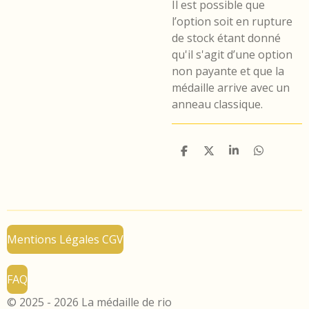
Il est possible que
l’option soit en rupture
de stock étant donné
qu'il s'agit d’une option
non payante et que la
médaille arrive avec un
anneau classique.
P
P
P
P
a
a
a
a
r
r
r
r
t
t
t
t
a
a
a
a
g
g
g
g
e
e
e
e
r
r
r
r
Mentions Légales CGV
FAQ
© 2025 - 2026 La médaille de rio